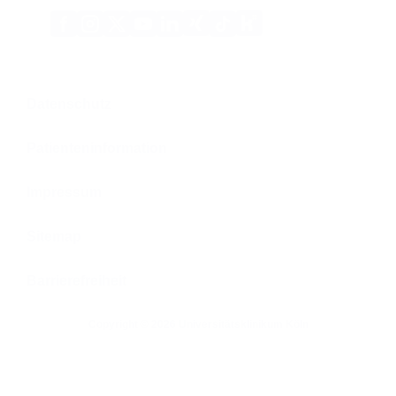
Xing
Kununu
Facebook
Instagram
X
YouTube
LinkedIn
Tiktok
(Twitter)
Datenschutz
Patienteninformation
Impressum
Sitemap
Barrierefreiheit
Copyright © 2026 Universitätsklinikum Köln