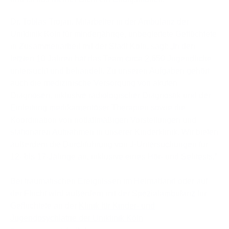
Dr. Tobias Trojan, Mitarbeiter in der Ambulanz der
Uniklinik Köln für minderjährige, unbegleitete Geflüchtete
in Zusammenarbeit mit der Stadt Köln, sagt: „In den
letzten 10 Jahren hat das Team circa 2.650 Jugendliche
untersucht und behandelt. Zu unseren Aufgaben gehört
auch die medizinische Versorgung von akuten
Diagnosen, inklusive radiologischer Diagnostik und der
Einleitung medikamentöser Therapien sowie die
Koordination von notfallmäßigen Vorstellungen und
stationären Aufnahmen in unserer Kinderklinik. Wir bieten
außerdem die Durchführung von J-Untersuchungen für
12- bis 17-Jährige an, inklusive eines Hör- und Sehtests.“
Bei traumatischen Ereignissen im Heimatland oder auf
der Flucht wird außerdem mit der Spezialambulanz für
Geflüchtete an der
Klinik für Kinder- und
Jugendpsychiatrie der Uniklinik Köln