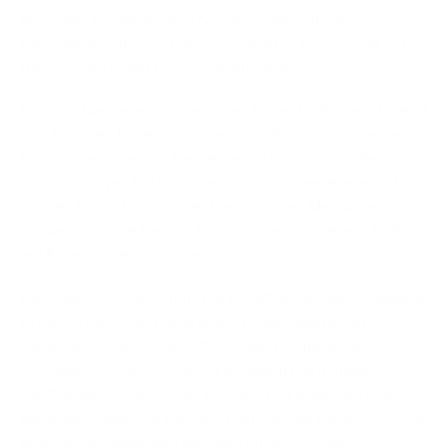
entlasten, bündelten das Kölner Jugendamt, das
Gesundheitsamt und die Uniklinik Köln kurzerhand ihre
Ressourcen in der Flüchtlingsambulanz.
Dagmar Niederlein, Leiterin des Amtes für Kinder, Jugend
und Familie: „In der damaligen Situation war schnelles
Handeln erforderlich. Heute – ein Jahrzehnt später – sind
wir noch immer Anlaufstelle für viele unbegleitete und
minderjährige Flüchtlinge. Diese jungen Menschen
wissen, dass sie bei uns Hilfe in einem sicheren Umfeld
auf Augenhöhe bekommen.“
Die Ambulanz übernimmt die gesetzlich vorgeschriebene
Erstuntersuchung. Diese wird in jugendgerechter
Sprache und mit Unterstützung von Dolmetschern
durchgeführt. Sie dient unter anderem dazu, mögliche
übertragbare Krankheiten frühzeitig zu erkennen und
weiterbehandeln zu können. Damit leistet die Einrichtung
einen entscheidenden Beitrag zum Schutz der