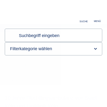
Forschung
Karriere
MENÜ
SUCHE
Centrum für Familiengesundheit CEFAM
Sie sind hier:
Startseite
Informationen
Aktuelles
Detailansicht
05.02.2026
Kinder- und Jugendmedizin
10 Jahre Flüchtlingsambulanz von Stadt
Köln und Uniklinik Köln